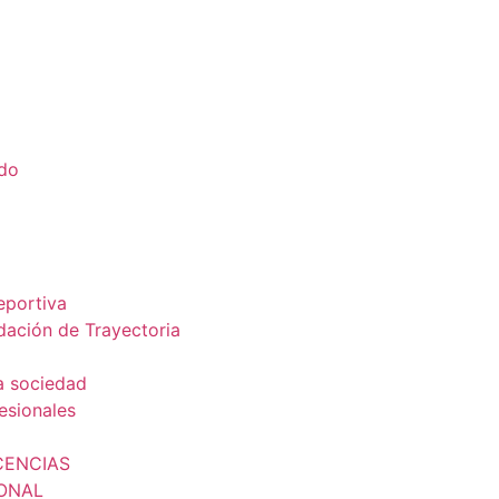
ado
a
eportiva
dación de Trayectoria
a sociedad
esionales
CENCIAS
IONAL