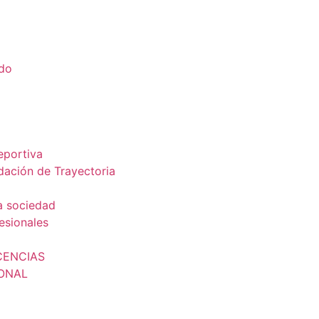
ado
a
eportiva
dación de Trayectoria
a sociedad
esionales
CENCIAS
IONAL