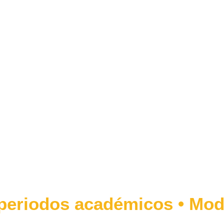
 en Andministació
 periodos académicos • Moda