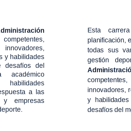
Esta carrer
dministración
competentes,
planificación,
nnovadores,
todas sus va
s y habilidades
gestión depo
 desafíos del
Administraci
ma académico
competente
 habilidades
innovadores, 
respuesta a las
y habilidades
s y empresas
deporte.
desafíos del m