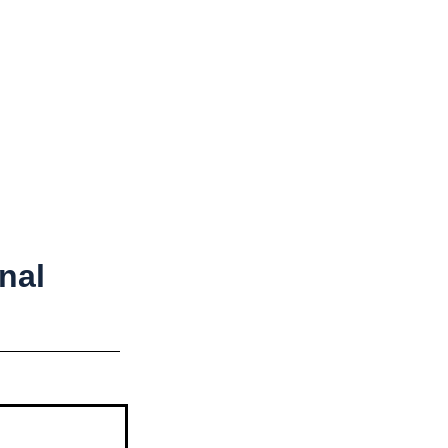
onal
nal