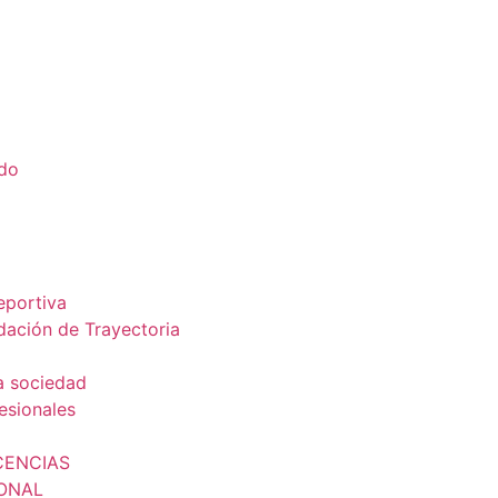
ado
a
eportiva
dación de Trayectoria
a sociedad
esionales
CENCIAS
IONAL