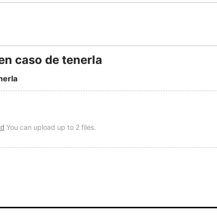
en caso de tenerla
nerla
ad
You can upload up to 2 files.