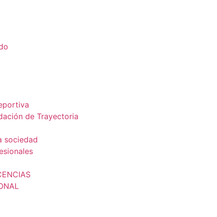
ado
a
eportiva
dación de Trayectoria
a sociedad
esionales
CENCIAS
IONAL