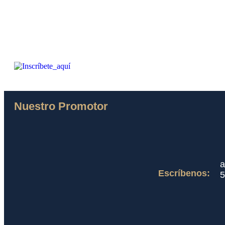
Nuestro Promotor
a
Escríbenos:
5