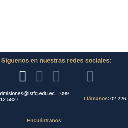
Síguenos en nuestras redes sociales:
dmisiones@istfq.edu.ec |
099
Llámanos:
02 226
12 5827
Encuéntranos