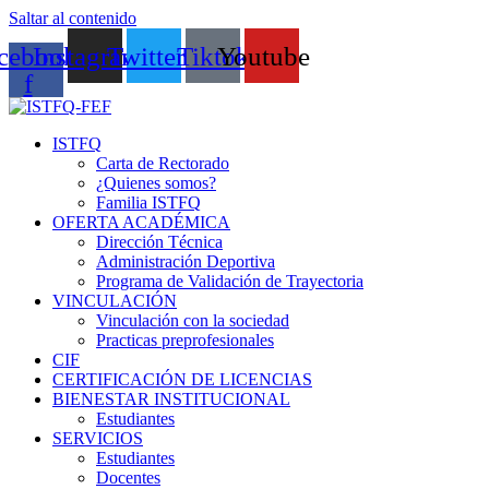
Saltar al contenido
cebook-
Instagram
Twitter
Tiktok
Youtube
f
ISTFQ
Carta de Rectorado
¿Quienes somos?
Familia ISTFQ
OFERTA ACADÉMICA
Dirección Técnica
Administración Deportiva
Programa de Validación de Trayectoria
VINCULACIÓN
Vinculación con la sociedad
Practicas preprofesionales
CIF
CERTIFICACIÓN DE LICENCIAS
BIENESTAR INSTITUCIONAL
Estudiantes
SERVICIOS
Estudiantes
Docentes