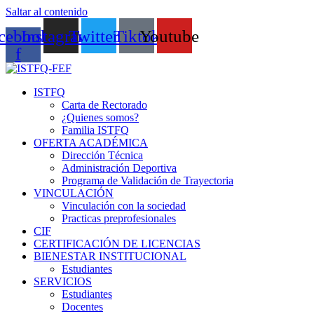
Saltar al contenido
cebook-
Instagram
Twitter
Tiktok
Youtube
f
ISTFQ
Carta de Rectorado
¿Quienes somos?
Familia ISTFQ
OFERTA ACADÉMICA
Dirección Técnica
Administración Deportiva
Programa de Validación de Trayectoria
VINCULACIÓN
Vinculación con la sociedad
Practicas preprofesionales
CIF
CERTIFICACIÓN DE LICENCIAS
BIENESTAR INSTITUCIONAL
Estudiantes
SERVICIOS
Estudiantes
Docentes