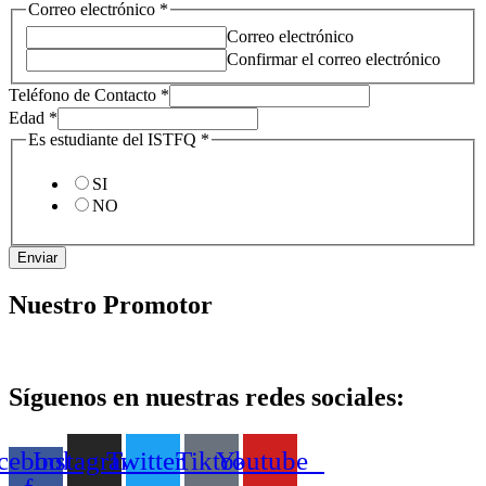
Correo electrónico
*
Correo electrónico
Confirmar el correo electrónico
Teléfono de Contacto
*
Edad
*
Es estudiante del ISTFQ
*
SI
NO
Enviar
Nuestro Promotor
Síguenos en nuestras redes sociales:
cebook-
Instagram
Twitter
Tiktok
Youtube