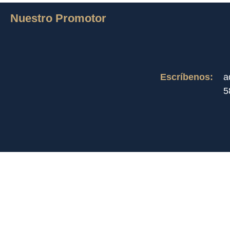
Nuestro Promotor
Escríbenos:
a
5