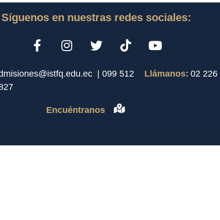
Síguenos en nuestras redes sociales:
dmisiones@istfq.edu.ec |
099 512
Llámanos:
02 226
827
Encuéntranos