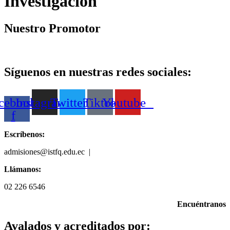
Investigación
Nuestro Promotor
Síguenos en nuestras redes sociales:
cebook-
Instagram
Twitter
Tiktok
Youtube
f
Escríbenos:
admisiones@istfq.edu.ec |
099 512 5827
Llámanos:
02 226 6546
Encuéntranos
Avalados y acreditados por: