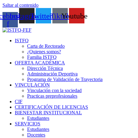
Saltar al contenido
cebook-
Instagram
Twitter
Tiktok
Youtube
f
ISTFQ
Carta de Rectorado
¿Quienes somos?
Familia ISTFQ
OFERTA ACADÉMICA
Dirección Técnica
Administración Deportiva
Programa de Validación de Trayectoria
VINCULACIÓN
Vinculación con la sociedad
Practicas preprofesionales
CIF
CERTIFICACIÓN DE LICENCIAS
BIENESTAR INSTITUCIONAL
Estudiantes
SERVICIOS
Estudiantes
Docentes