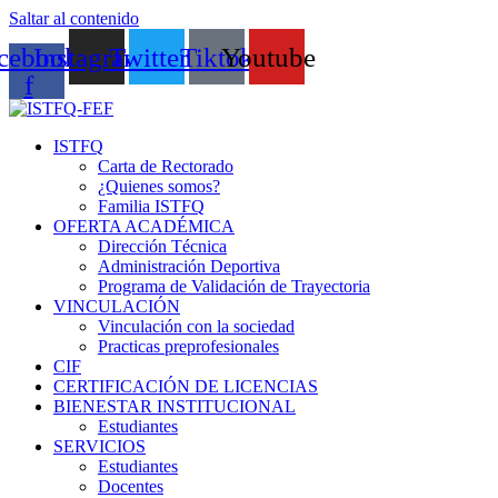
Saltar al contenido
cebook-
Instagram
Twitter
Tiktok
Youtube
f
ISTFQ
Carta de Rectorado
¿Quienes somos?
Familia ISTFQ
OFERTA ACADÉMICA
Dirección Técnica
Administración Deportiva
Programa de Validación de Trayectoria
VINCULACIÓN
Vinculación con la sociedad
Practicas preprofesionales
CIF
CERTIFICACIÓN DE LICENCIAS
BIENESTAR INSTITUCIONAL
Estudiantes
SERVICIOS
Estudiantes
Docentes