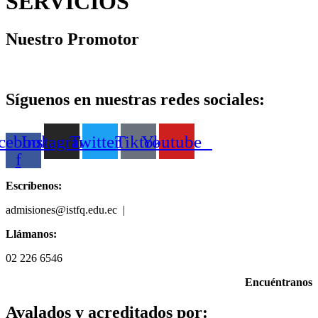
SERVICIOS
Nuestro Promotor
Síguenos en nuestras redes sociales:
cebook-
Instagram
Twitter
Tiktok
Youtube
f
Escríbenos:
admisiones@istfq.edu.ec |
099 512 5827
Llámanos:
02 226 6546
Encuéntranos
Avalados y acreditados por: