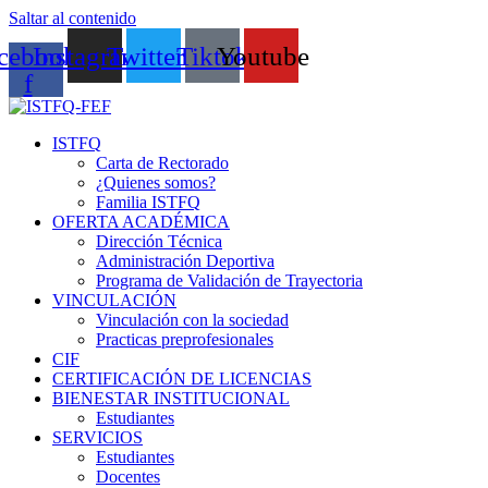
Saltar al contenido
cebook-
Instagram
Twitter
Tiktok
Youtube
f
ISTFQ
Carta de Rectorado
¿Quienes somos?
Familia ISTFQ
OFERTA ACADÉMICA
Dirección Técnica
Administración Deportiva
Programa de Validación de Trayectoria
VINCULACIÓN
Vinculación con la sociedad
Practicas preprofesionales
CIF
CERTIFICACIÓN DE LICENCIAS
BIENESTAR INSTITUCIONAL
Estudiantes
SERVICIOS
Estudiantes
Docentes