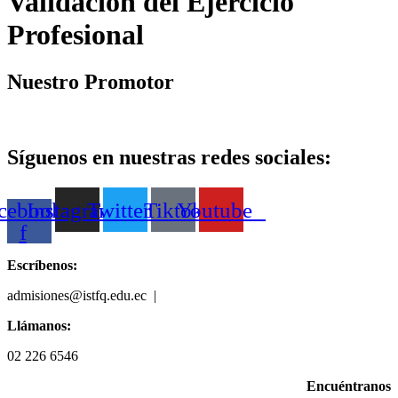
Validación del Ejercicio
Profesional
Nuestro Promotor
Síguenos en nuestras redes sociales:
cebook-
Instagram
Twitter
Tiktok
Youtube
f
Escríbenos:
admisiones@istfq.edu.ec |
099 512 5827
Llámanos:
02 226 6546
Encuéntranos