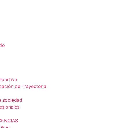
ado
a
eportiva
dación de Trayectoria
a sociedad
esionales
CENCIAS
IONAL