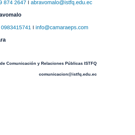
9 874 2647
Ι
abravomalo@istfq.edu.ec
ravomalo
Ι
0983415741
Ι
info@camaraeps.com
ara
de Comunicación y Relaciones Públicas ISTFQ
comunicacion@istfq.edu.ec