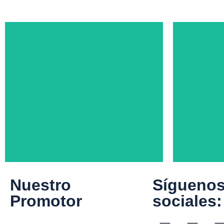
Nuestro
Síguenos
La academia en el
Los
Promotor
sociales:
fútbol, una ventana
profe
para el liderazgo
fútb