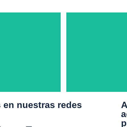
 en nuestras redes
A
 desafíos de la
a
sionalización del
Renovamos nue
p
ol y la respuesta
web