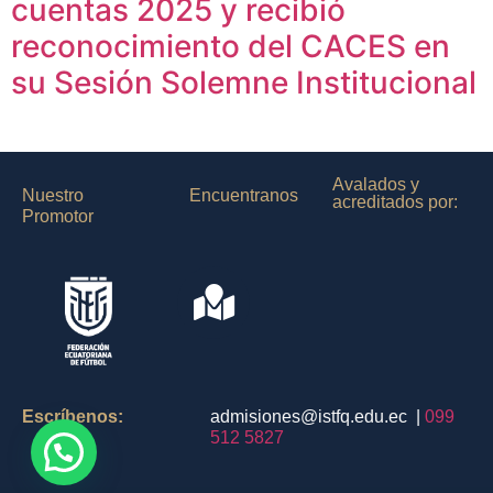
cuentas 2025 y recibió
reconocimiento del CACES en
su Sesión Solemne Institucional
Avalados y
Nuestro
Encuentranos
acreditados por:
Promotor
Escríbenos:
admisiones@istfq.edu.ec |
099
512 5827