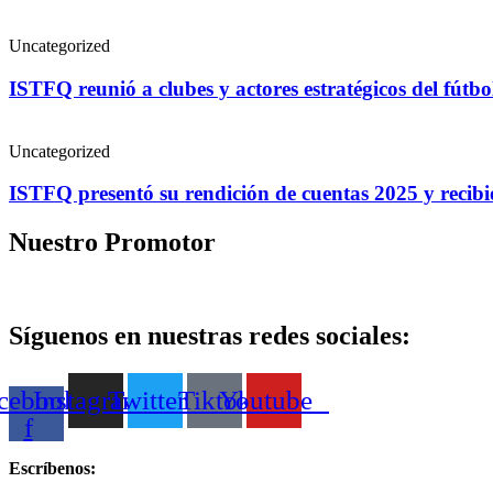
Uncategorized
ISTFQ reunió a clubes y actores estratégicos del fútb
Uncategorized
ISTFQ presentó su rendición de cuentas 2025 y recib
Nuestro Promotor
Síguenos en nuestras redes sociales:
cebook-
Instagram
Twitter
Tiktok
Youtube
f
Escríbenos: