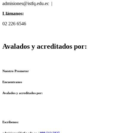
admisiones@istfq.edu.ec |
099 512 5827
Llámanos:
02 226 6546
Avalados y acreditados por:
Nuestro Promotor
Encuentranos
Avalados y acreditados por:
Escríbenos:
admisiones@istfq.edu.ec |
099 512 5827