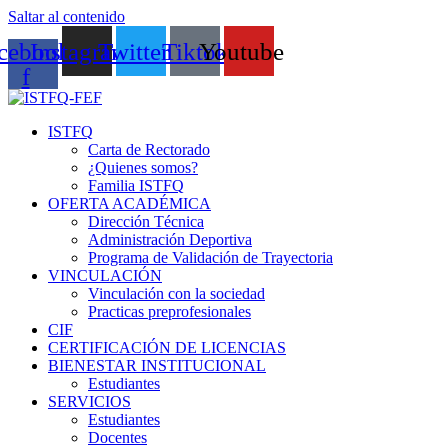
Saltar al contenido
cebook-
Instagram
Twitter
Tiktok
Youtube
f
ISTFQ
Carta de Rectorado
¿Quienes somos?
Familia ISTFQ
OFERTA ACADÉMICA
Dirección Técnica
Administración Deportiva
Programa de Validación de Trayectoria
VINCULACIÓN
Vinculación con la sociedad
Practicas preprofesionales
CIF
CERTIFICACIÓN DE LICENCIAS
BIENESTAR INSTITUCIONAL
Estudiantes
SERVICIOS
Estudiantes
Docentes