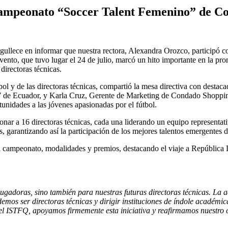
 campeonato “Soccer Talent Femenino” de 
rgullece en informar que nuestra rectora, Alexandra Orozco, participó
to, que tuvo lugar el 24 de julio, marcó un hito importante en la pro
directoras técnicas.
ol y de las directoras técnicas, compartió la mesa directiva con destaca
de Ecuador, y Karla Cruz, Gerente de Marketing de Condado Shopping. 
unidades a las jóvenes apasionadas por el fútbol.
ar a 16 directoras técnicas, cada una liderando un equipo representati
s, garantizando así la participación de los mejores talentos emergentes 
del campeonato, modalidades y premios, destacando el viaje a República 
gadoras, sino también para nuestras futuras directoras técnicas. La 
emos ser directoras técnicas y dirigir instituciones de índole académic
e el ISTFQ, apoyamos firmemente esta iniciativa y reafirmamos nuestro