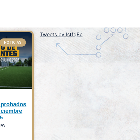
Tweets by IstfqEc
NOTICIAS
aprobados
iciembre
5
MÁS