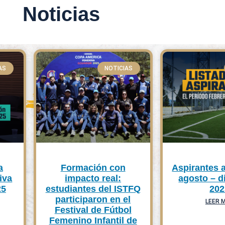
Noticias
AS
NOTICIAS
a
Formación con
Aspirantes 
iva
impacto real:
agosto – d
25
estudiantes del ISTFQ
202
participaron en el
LEER 
Festival de Fútbol
Femenino Infantil de