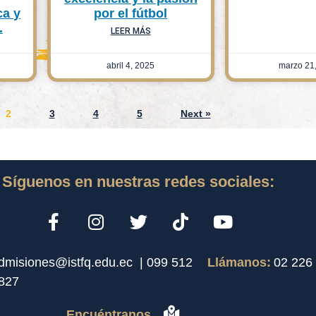
ca y
por el fútbol
.
LEER MÁS
abril 4, 2025
marzo 21
2
3
4
5
Next »
Síguenos en nuestras redes sociales:
dmisiones@istfq.edu.ec |
099 512
Llámanos:
02 226
827
Encuéntranos