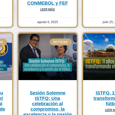
CONMEBOL y FEF
LEER MÁS
agosto 6, 2025
julio 25,
AS
NOTICIAS
su
Sesión Solemne
ISTFQ, 1
el
ISTFQ: Una
transform
al
celebración al
fútb
 de
compromiso, la
LEER 
excelencia y la pasión