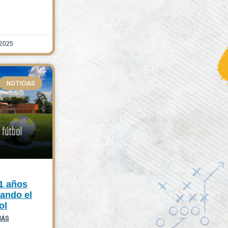
 2025
NOTICIAS
1 años
ando el
ol
MÁS