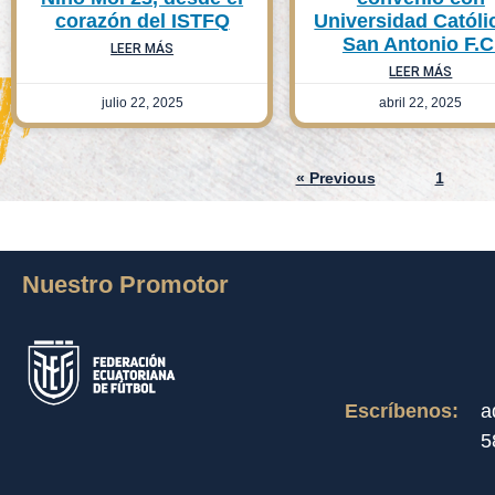
corazón del ISTFQ
Universidad Católi
San Antonio F.C
LEER MÁS
LEER MÁS
julio 22, 2025
abril 22, 2025
« Previous
1
Nuestro Promotor
Escríbenos:
a
5