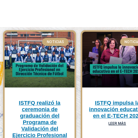
NOTICIAS
NOTICI
ISTFQ realizó la
ISTFQ impulsa l
ceremonia de
innovación educat
graduación del
en el E-TECH 20
Programa de
LEER MÁS
Validación del
Ejercicio Profesional