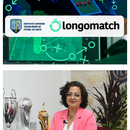
Instituto Superior Tecnológico de
Fútbol de Quito (ISTFQ) y
Longomatch anuncian
colaboración para potenciar la
formación en videoanálisis
deportivo.
Leer más