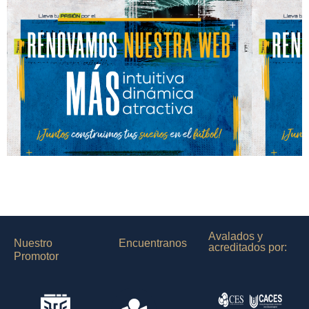
Los desafíos de la
profesionalización del fútbol y la
respuesta desde la academia del
ISTFQ
Leer más
Renovamos nuestra web
Avalados y
Nuestro
Encuentranos
acreditados por:
Promotor
Leer más