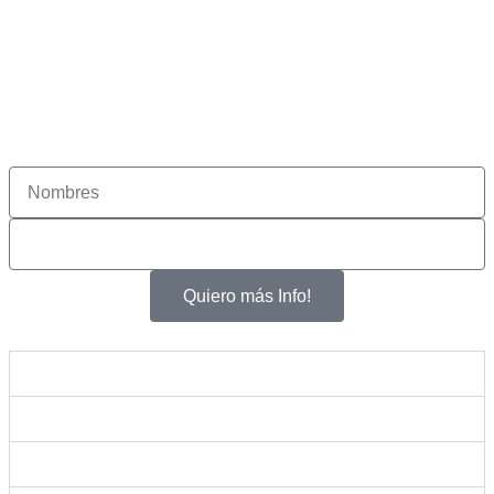
Carrera
AD
Ser referentes de la profesionalización del
fútbol en Sudamérica.
Quiero más Info!
Misión
Visión
Valores Institucionales