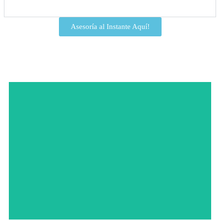
Nuestra Historia
Asesoría al Instante Aquí!
Click Here
Lorem ipsum dolor sit amet consectetur adipiscing elit dolor
This is the heading