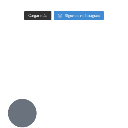
Cargar más
Síguenos en Instagram
Nuestro Promotor
Encuentranos
Avalados y acreditados por: