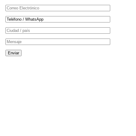
ISTFQ
Modalidad
Hibrida
Duración
2 años y medio
Formas de pago
Deposito
Carrera
DT